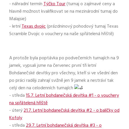
- náhradní termín
Týčko Tour
(turnaj o zajímavé ceny a
hlavně možnost kvalifikovat se na mezinárodní turnaj do
Malajsie)
- letní
Texas dvojic
(prázdninový pohodový turnaj Texas
Scramble Dvojic o vouchery na naše spřátelená hřiště)
A protože byla poptávka po podvečerních turnajích na 9
jamek, vypsali jsme na červenec první tři letní
Bohdanečské devítky pro všechny, kteří si ve všední den
po práci raději zahrají svižně jen 9 jamek a nestráví tak
celý den na celodenních turnajích
- středa
15.7. Letní bohdanečská devítka #1 - o vouchery
na spřátelená hřiště
- úterý
21.7. Letní bohdanečská devítka #2 - o balíčky od
Kofoly
- středa
29.7. Letní bohdanečská devítka #3 - o