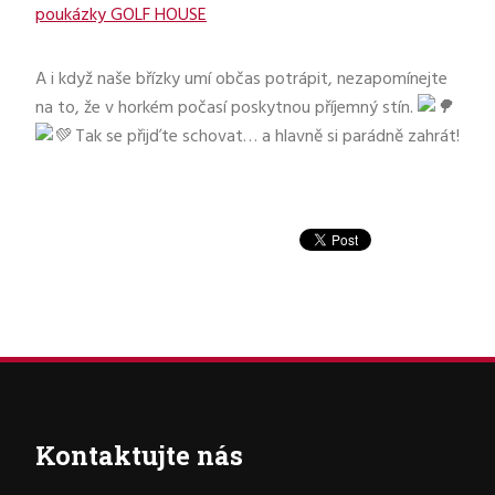
poukázky GOLF HOUSE
A i když naše břízky umí občas potrápit, nezapomínejte
na to, že v horkém počasí poskytnou příjemný stín.
Tak se přijďte schovat… a hlavně si parádně zahrát!
Kontaktujte nás