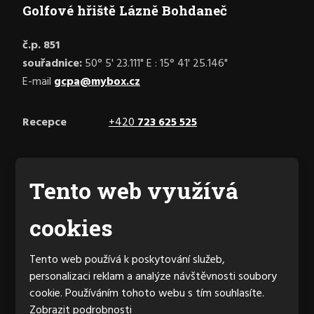
Golfové hřiště Lázně Bohdaneč
č.p. 851
souřadnice:
50° 5' 23.111" E : 15° 41' 25.146"
E-mail
gcpa@mybox.cz
Recepce
+420
723 625 525
Facebook
Tento web využívá
cookies
Generální partner hřiště
Tento web používá k poskytování služeb,
personalizaci reklam a analýze návštěvnosti soubory
cookie. Používáním tohoto webu s tím souhlasíte.
Zobrazit podrobnosti