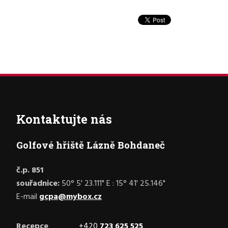
Kontaktujte nás
Golfové hřiště Lázně Bohdaneč
č.p. 851
souřadnice:
50° 5' 23.111" E : 15° 41' 25.146"
E-mail
gcpa@mybox.cz
Recepce
+420
723 625 525