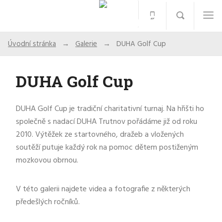
Úvodní stránka
Galerie
DUHA Golf Cup
DUHA Golf Cup
DUHA Golf Cup je tradiční charitativní turnaj. Na hřišti ho
společně s nadací DUHA Trutnov pořádáme již od roku
2010. Výtěžek ze startovného, dražeb a vložených
soutěží putuje každý rok na pomoc dětem postiženým
mozkovou obrnou.
V této galerii najdete videa a fotografie z některých
předešlých ročníků.