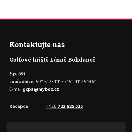
Kontaktujte nás
Golfové hřiště Lázně Bohdaneč
č.p. 851
souřadnice:
50° 5' 23.111" E : 15° 41' 25.146"
E-mail
gcpa@mybox.cz
Recepce
+420
723 625 525
Facebook