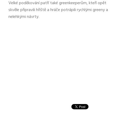
Velké poděkování patří také greenkeeperům, kteří opět
skvěle připravili hřiště a hráče potrápili rychlými greeny a
nelehkými návrty.