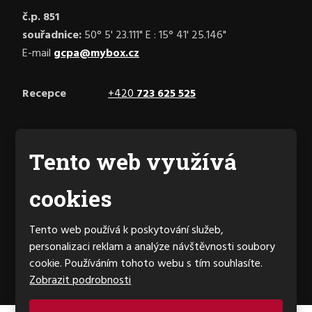
č.p. 851
souřadnice:
50° 5' 23.111" E : 15° 41' 25.146"
E-mail
gcpa@mybox.cz
Recepce
+420
723 625 525
Facebook
Tento web využívá
cookies
Generální partner hřiště
Tento web používá k poskytování služeb,
personalizaci reklam a analýze návštěvnosti soubory
cookie. Používáním tohoto webu s tím souhlasíte.
Zobrazit podrobnosti