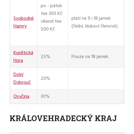
po - pátek
fee 300 Kč
Svobodné
platí na 9 i 18 jamek
víkend fee
Hamry
(řádní, kluboví členové).
500 Kč
Kunětická
25%
Pouze na 18 jamek.
Hora
Dolní
20%
Dobrouč
Osyčina
30%
KRÁLOVEHRADECKÝ KRAJ