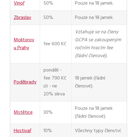
Vinoř
50%
Pouze na 18 jamek.
Zbraslav
50%
Pouze na 18 jamek.
Vztahuje se na členy
Molitorov
GCPA se zakoupeným
fee 600 Kč
u Prahy
ročním hracím fee
(řádní členové).
pondělí -
fee 790 Kč
18 jamek (řádní
Poděbrady
út - ne
členové).
20% sleva
Pouze na 18 jamek
Mstětice
30%
(řádní členové).
Hostivař
10%
Všechny typy členství.