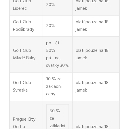
Golf Club
platí pouze na 18
20%
Liberec
jamek
Golf Club
platí pouze na 18
20%
Poděbrady
jamek
po - čt
Golf Club
50%
platí pouze na 18
Mladé Buky
pá - ne,
jamek
svátky 30%
30 % ze
Golf Club
platí pouze na 18
základní
Svratka
jamek
ceny
50 %
ze
Prague City
základní
Golf a
platí pouze na 18