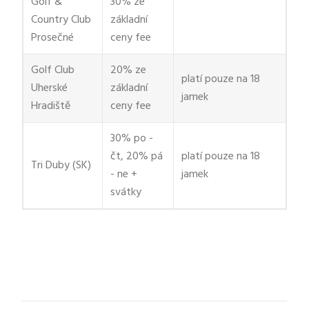
Golf &
30% ze
Country Club
základní
Prosečné
ceny fee
Golf Club
20% ze
platí pouze na 18
Uherské
základní
jamek
Hradiště
ceny fee
30% po -
čt, 20% pá
platí pouze na 18
Tri Duby (SK)
- ne +
jamek
svátky