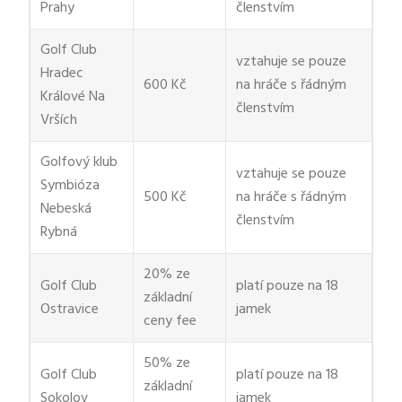
Prahy
členstvím
Golf Club
vztahuje se pouze
Hradec
600 Kč
na hráče s řádným
Králové Na
členstvím
Vrších
Golfový klub
vztahuje se pouze
Symbióza
500 Kč
na hráče s řádným
Nebeská
členstvím
Rybná
20% ze
Golf Club
platí pouze na 18
základní
Ostravice
jamek
ceny fee
50% ze
Golf Club
platí pouze na 18
základní
Sokolov
jamek