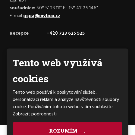
č.p. 851
souřadnice:
50° 5' 23.111" E : 15° 41' 25.146"
E-mail
gcpa@mybox.cz
Recepce
+420
723 625 525
Facebook
Tento web využívá
cookies
Generální partner hřiště
Tento web používá k poskytování služeb,
personalizaci reklam a analýze návštěvnosti soubory
cookie. Používáním tohoto webu s tím souhlasíte.
Zobrazit podrobnosti
ROZUMÍM