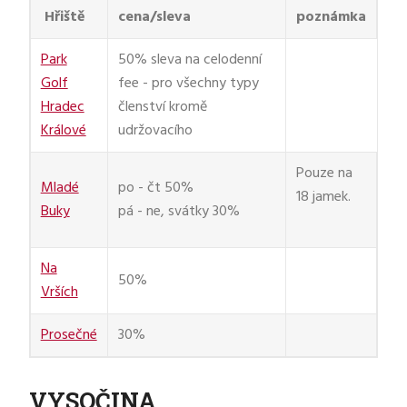
Hřiště
cena/sleva
poznámka
Park
50% sleva na celodenní
Golf
fee - pro všechny typy
Hradec
členství kromě
Králové
udržovacího
Pouze na
Mladé
po - čt 50%
18 jamek.
Buky
pá - ne, svátky 30%
Na
50%
Vrších
Prosečné
30%
VYSOČINA