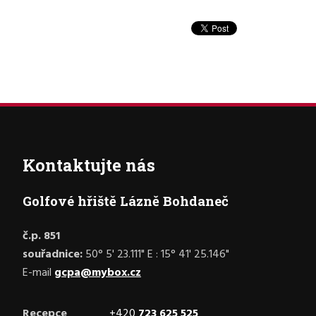
Kontaktujte nás
Golfové hřiště Lázně Bohdaneč
č.p. 851
souřadnice:
50° 5' 23.111" E : 15° 41' 25.146"
E-mail
gcpa@mybox.cz
Recepce
+420
723 625 525