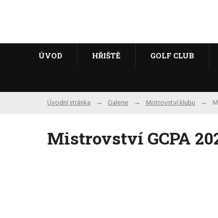
ÚVOD
HŘIŠTĚ
GOLF CLUB
Úvodní stránka
Galerie
Mistrovství klubu
M
Mistrovství GCPA 20