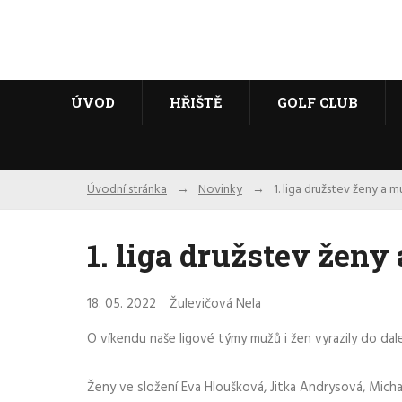
ÚVOD
HŘIŠTĚ
GOLF CLUB
Úvodní stránka
Novinky
1. liga družstev ženy a m
1. liga družstev ženy
18. 05. 2022
Žulevičová Nela
O víkendu naše ligové týmy mužů i žen vyrazily do dalek
Ženy ve složení Eva Hloušková, Jitka Andrysová, Mich