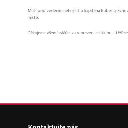
Muži pod vedením nehrajícího kapitána Roberta Schová
místě.
Děkujeme všem hráčům za reprezentaci klubu a těšíme 
Kontaktujte nás