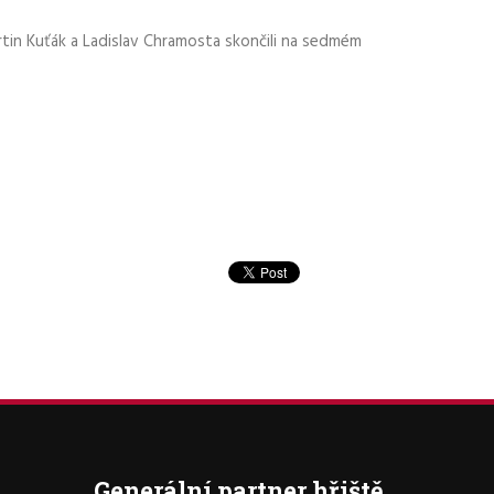
rtin Kuťák a Ladislav Chramosta skončili na sedmém
Generální partner hřiště