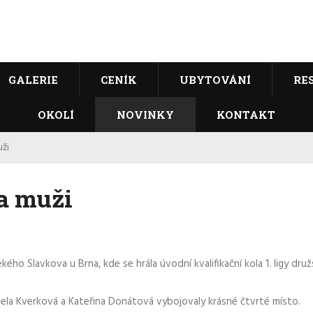
GALERIE
CENÍK
UBYTOVÁNÍ
RE
OKOLÍ
NOVINKY
KONTAKT
uži
 a muži
ého Slavkova u Brna, kde se hrála úvodní kvalifikační kola 1. ligy druž
aela Kverková a Kateřina Donátová vybojovaly krásné čtvrté místo.