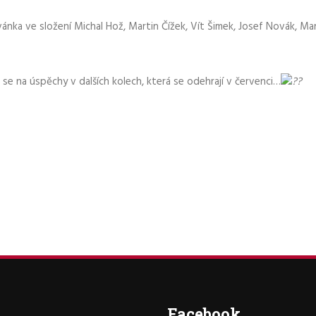
nka ve složení Michal Hož, Martin Čížek, Vít Šimek, Josef Novák, Ma
se na úspěchy v dalších kolech, která se odehrají v červenci…
Facebook