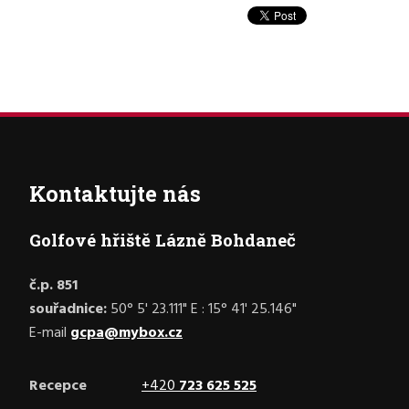
Kontaktujte nás
Golfové hřiště Lázně Bohdaneč
č.p. 851
souřadnice:
50° 5' 23.111" E : 15° 41' 25.146"
E-mail
gcpa@mybox.cz
Recepce
+420
723 625 525