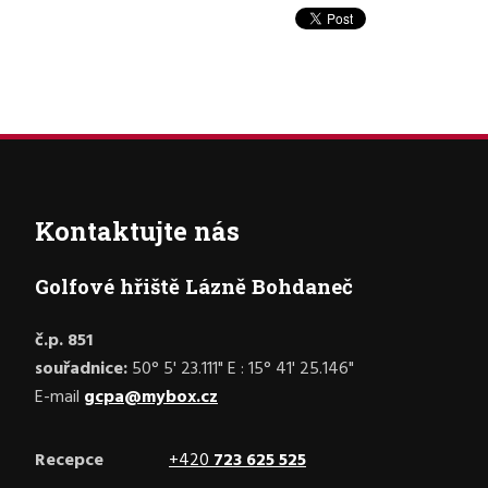
Kontaktujte nás
Golfové hřiště Lázně Bohdaneč
č.p. 851
souřadnice:
50° 5' 23.111" E : 15° 41' 25.146"
E-mail
gcpa@mybox.cz
Recepce
+420
723 625 525