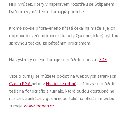
Filip Mrůzek, který v napínavém rozstřelu se Štěpánem
Daňkem vyhrál tento turnaj již podruhé.
Kromě skvěle připraveného hřiště čekal na hráče a jejich
doprovod i večerní koncert kapely Queenie, který byl tou
správnou tečkou za pátečním programem.
Na výsledky celého turnaje se můžete podívat
ZDE
.
Více o turnaji se můžete dočíst na webových stránkách
Czech PGA
nebo v
Hradecké drbně
a již brzy se můžete
těšit na fotografie z turnaje, které budou dostupné na
našich stránkách v galerii nebo také na oficiálním webu
turnaje
www.lbopen.cz
.