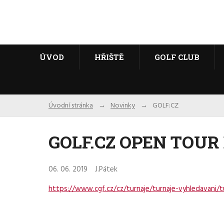
ÚVOD
HŘIŠTĚ
GOLF CLUB
Úvodní stránka
Novinky
GOLF:CZ
GOLF.CZ OPEN TOUR B
06. 06. 2019
J.Pátek
https://www.cgf.cz/cz/turnaje/turnaje-vyhledavani/