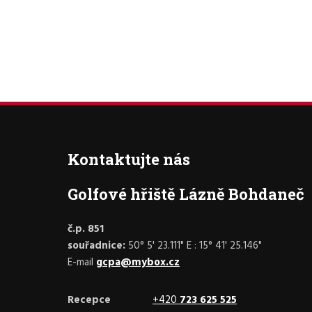
Kontaktujte nás
Golfové hřiště Lázně Bohdaneč
č.p. 851
souřadnice:
50° 5' 23.111" E : 15° 41' 25.146"
E-mail
gcpa@mybox.cz
Recepce
+420
723 625 525