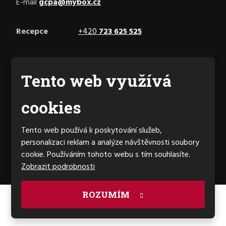
E-mail
gcpa@mybox.cz
Recepce
+420
723 625 525
Facebook
Tento web využívá
cookies
Generální partner hřiště
Tento web používá k poskytování služeb,
personalizaci reklam a analýze návštěvnosti soubory
cookie. Používáním tohoto webu s tím souhlasíte.
Zobrazit podrobnosti
ROZUMÍM
© 2026, Indoor Golf, spol. s r.o.
Mapa stránek
|
Podmínky použití