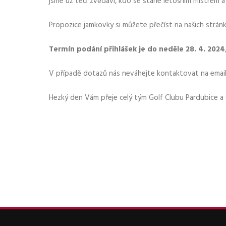
jsme už teď zvědaví, kdo se stane letošním mistrem a 
Propozice jamkovky si můžete přečíst na našich strán
Termín podání přihlášek je do neděle 28. 4. 2024
V případě dotazů nás neváhejte kontaktovat na emai
Hezký den Vám přeje celý tým Golf Clubu Pardubice 