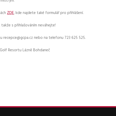
mistryní.
kách
ZDE
, kde najdete také formulář pro přihlášení.
, takže s přihlašováním neváhejte!
lu recepce@gcpa.cz nebo na telefonu 723 625 525.
a Golf Resortu Lázně Bohdaneč