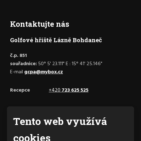
Kontaktujte nás
Golfové hřiště Lázně Bohdaneč
č.p. 851
souřadnice:
50° 5' 23.111" E : 15° 41' 25.146"
E-mail
gcpa@mybox.cz
Recepce
+420
723 625 525
Facebook
Tento web využívá
cookies