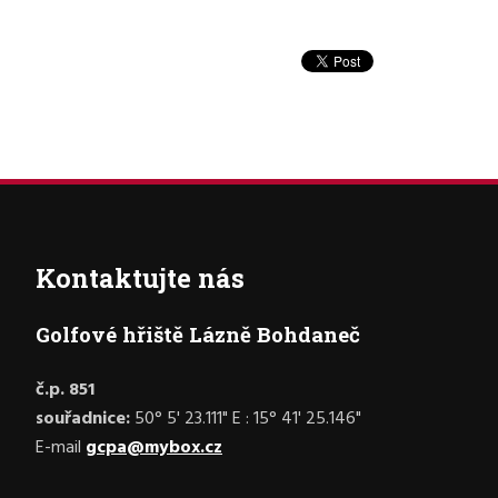
Kontaktujte nás
Golfové hřiště Lázně Bohdaneč
č.p. 851
souřadnice:
50° 5' 23.111" E : 15° 41' 25.146"
E-mail
gcpa@mybox.cz