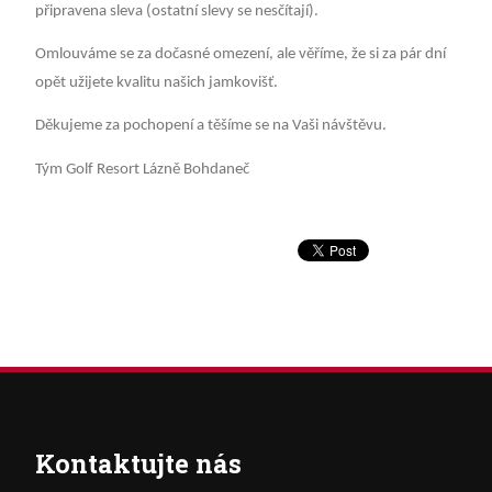
připravena sleva (ostatní slevy se nesčítají).
Omlouváme se za dočasné omezení, ale věříme, že si za pár dní
opět užijete kvalitu našich jamkovišť.
Děkujeme za pochopení a těšíme se na Vaši návštěvu.
Tým Golf Resort Lázně Bohdaneč
Kontaktujte nás