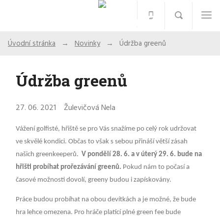
Úvodní stránka
Novinky
Údržba greenů
Údržba greenů
27. 06. 2021
Žulevičová Nela
Vážení golfisté, hřiště se pro Vás snažíme po celý rok udržovat
ve skvělé kondici. Občas to však s sebou přináší větší zásah
našich greenkeeperů.
V pondělí 28. 6. a v úterý 29. 6. bude na
hřišti probíhat prořezávání greenů.
Pokud nám to počasí a
časové možnosti dovolí, greeny budou i zapískovány.
Práce budou probíhat na obou devítkách a je možné, že bude
hra lehce omezena. Pro hráče platící plné green fee bude