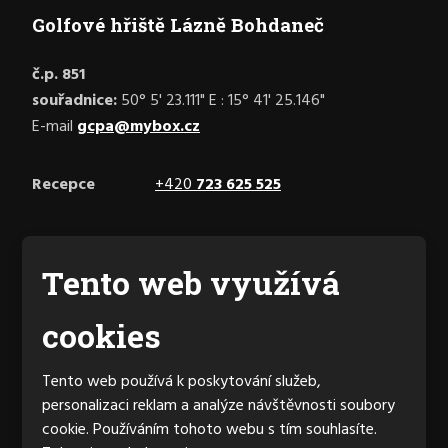
Golfové hřiště Lázně Bohdaneč
č.p. 851
souřadnice:
50° 5' 23.111" E : 15° 41' 25.146"
E-mail
gcpa@mybox.cz
Recepce
+420
723 625 525
Facebook
Tento web využívá
cookies
Generální partner hřiště
Tento web používá k poskytování služeb,
personalizaci reklam a analýze návštěvnosti soubory
cookie. Používáním tohoto webu s tím souhlasíte.