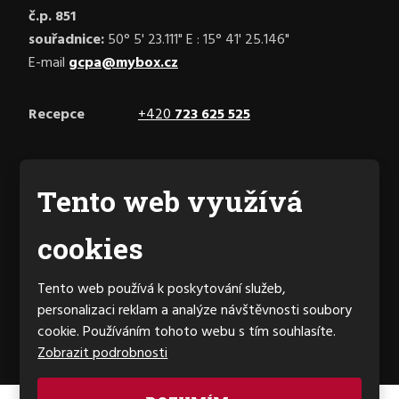
č.p. 851
souřadnice:
50° 5' 23.111" E : 15° 41' 25.146"
E-mail
gcpa@mybox.cz
Recepce
+420
723 625 525
Facebook
Tento web využívá
cookies
Generální partner hřiště
Tento web používá k poskytování služeb,
personalizaci reklam a analýze návštěvnosti soubory
cookie. Používáním tohoto webu s tím souhlasíte.
Zobrazit podrobnosti